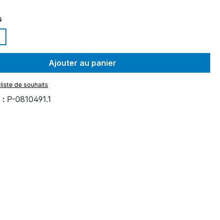
ez
s
Ajouter au panier
 liste de souhaits
 :
P-0810491.1