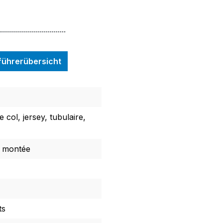
.................................
nführerübersicht
col, jersey, tubulaire,
 montée
ts