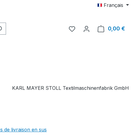
Français
Vous avez 0 articles dans
0,00 €
Le p
KARL MAYER STOLL Textilmaschinenfabrik GmbH
is de livraison en sus