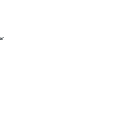
er.
.