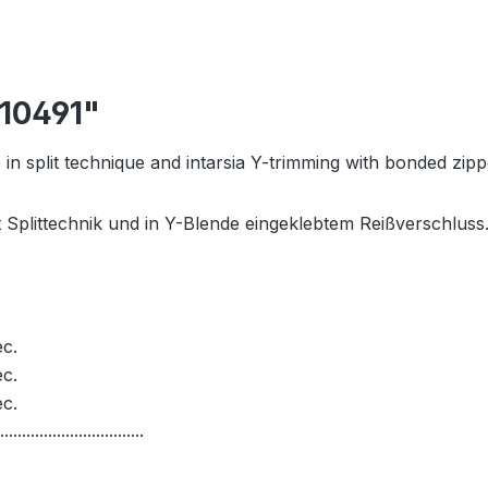
810491"
 in split technique and intarsia Y-trimming with bonded zipp
it Splittechnik und in Y-Blende eingeklebtem Reißverschluss
c.
c.
c.
.................................