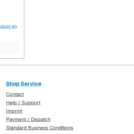
arsia Y-
onded
 time /
 knitted
vraison en
eil(e) 30
..............
................
................
ftware-
4 Build
...............
Shop Service
................
................
Contact
d carrier
Help / Support
- und
Imprint
sicht
Payment / Dispatch
Standard Business Conditions