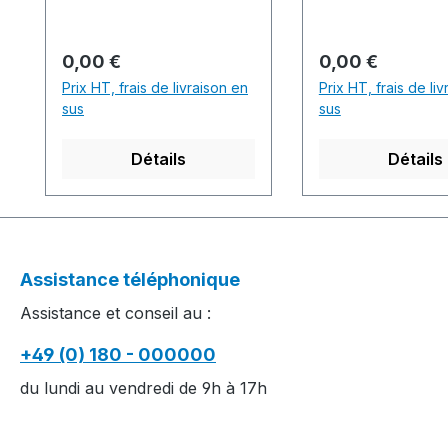
Wellen-, Petinetstruktur
technique and int
mit Splittechnik und
trimming with b
Intarsia Y-
zipperProduction
Prix régulier :
Prix régulier :
0,00 €
0,00 €
Blende.Production time /
Produktionszeit:1
Prix HT, frais de livraison en
Prix HT, frais de li
Produktionszeit:1 knitted
fabric(s) / Strickt
sus
sus
fabric(s) / Strickteil(e) 11
min. 0 sec. 0.80
min. 0 sec. 0.70
m/sec......................
Détails
Détails
m/sec....................................
................................
................................................
................................
................................................
.........M1plus So
.........M1plus Software-
Version: E5.0.00
Version: V4.1.051 Build
001..........................
Assistance téléphonique
001.........................................
................................
Assistance et conseil au :
................................................
................................
................................................
...Yarn quality an
+49 (0) 180 - 000000
...Yarn quality and carrier
overview / Garn
overview / Garn- und
Fadenführerüber
du lundi au vendredi de 9h à 17h
Fadenführerübersicht