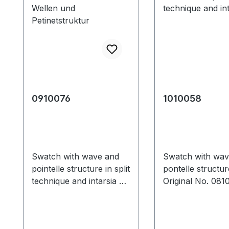
0910076
1010058
Swatch with wave and
Swatch with wav
pointelle structure in split
pontelle structur
technique and intarsia Y-
Original No. 081
trimming. *Orginal
Fully Fashion ca
0810491
with wave and po
Musterausschnitt mit
structure in split