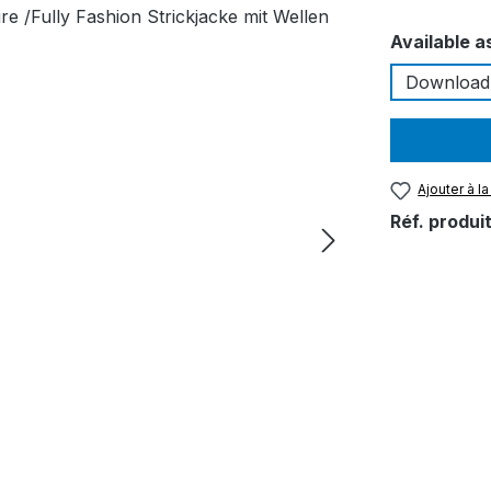
Sélectionn
Available a
Download
Ajouter à la
Réf. produit