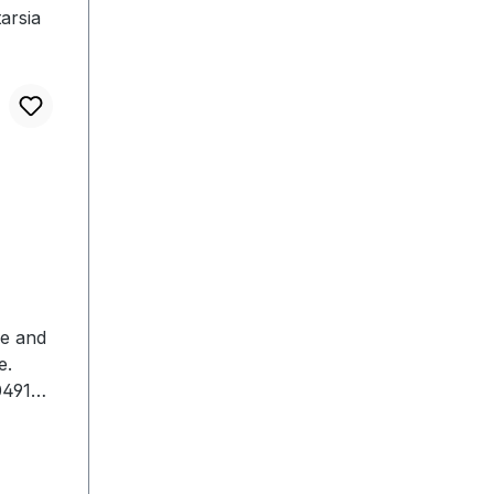
e and
e.
0491
rdigan
intelle