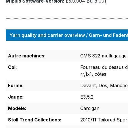
M1plus Software-Version:
E5.0.004 Build 001
...........................................................................................................
Yarn quality and carrier overview / Garn- und Fade
Autre machines:
CMS 822 multi gauge
Col:
Fourreau du dessus de 
rr,1x1, côtes
Forme:
Devant, Dos, Manche
Jauge:
E3,5.2
Modèle:
Cardigan
Stoll Trend Collections:
2010/11 Tailored Spor