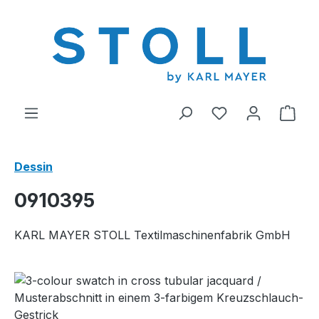
tenu principal
Vous avez 0 arti
Le p
Dessin
0910395
KARL MAYER STOLL Textilmaschinenfabrik GmbH
Ignorer la galerie d'images