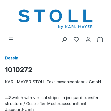
tenu principal
Vous avez 0 arti
Le p
Dessin
1010272
KARL MAYER STOLL Textilmaschinenfabrik GmbH
Ignorer la galerie d'images