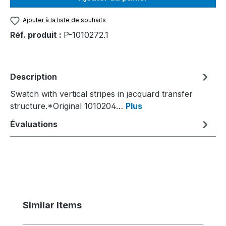
Ajouter à la liste de souhaits
Réf. produit :
P-1010272.1
Description
Swatch with vertical stripes in jacquard transfer
structure.*Original 1010204…
Plus
Évaluations
Ignorer la galerie de produits
Similar Items