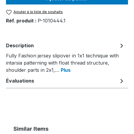
Ajouter à la liste de souhaits
Réf. produit :
P-1010444.1
Description
Fully Fashion jersey slipover in 1x1 technique with
intarsia patterning with float thread structure,
shoulder parts in 2x1,…
Plus
Évaluations
Ignorer la galerie de produits
Similar Items