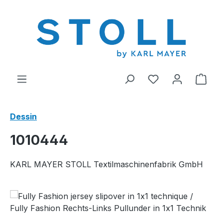
tenu principal
Vous avez 0 arti
Le p
Dessin
1010444
KARL MAYER STOLL Textilmaschinenfabrik GmbH
Ignorer la galerie d'images