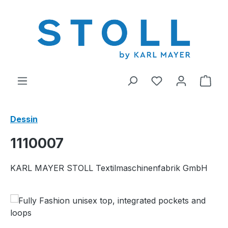
tenu principal
Vous avez 0 arti
Le p
Dessin
1110007
KARL MAYER STOLL Textilmaschinenfabrik GmbH
Ignorer la galerie d'images