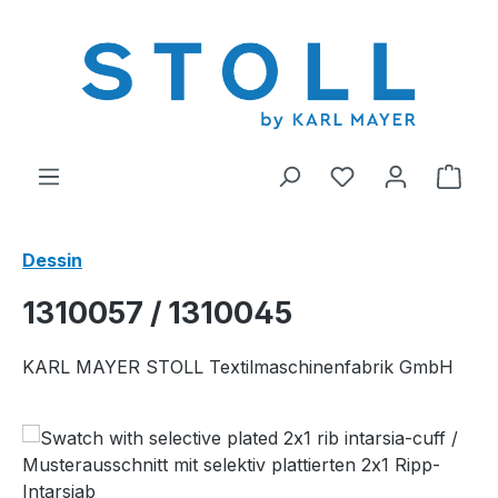
tenu principal
Vous avez 0 arti
Le p
Dessin
1310057 / 1310045
KARL MAYER STOLL Textilmaschinenfabrik GmbH
Ignorer la galerie d'images