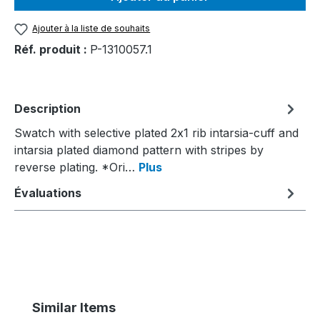
Ajouter à la liste de souhaits
Réf. produit :
P-1310057.1
Description
Swatch with selective plated 2x1 rib intarsia-cuff and
intarsia plated diamond pattern with stripes by
reverse plating. *Ori…
Plus
Évaluations
Ignorer la galerie de produits
Similar Items