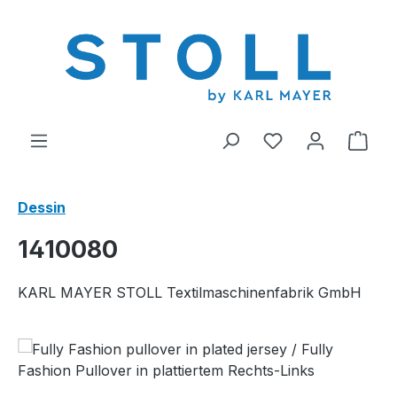
tenu principal
Vous avez 0 arti
Le p
Dessin
1410080
KARL MAYER STOLL Textilmaschinenfabrik GmbH
Ignorer la galerie d'images