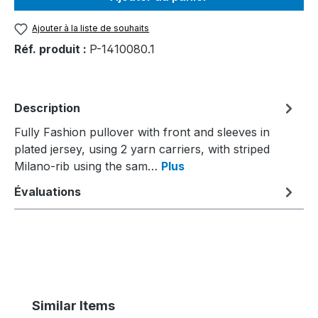
Ajouter à la liste de souhaits
Réf. produit :
P-1410080.1
Description
Fully Fashion pullover with front and sleeves in
plated jersey, using 2 yarn carriers, with striped
Milano-rib using the sam…
Plus
Évaluations
Ignorer la galerie de produits
Similar Items