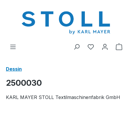
tenu principal
Vous avez 0 arti
Le p
Dessin
2500030
KARL MAYER STOLL Textilmaschinenfabrik GmbH
Ignorer la galerie d'images