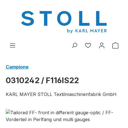
nuto principale
Hai 0 articoli nel
Il c
Campione
0310242 / F116IS22
KARL MAYER STOLL Textilmaschinenfabrik GmbH
Salta la galleria di immagini