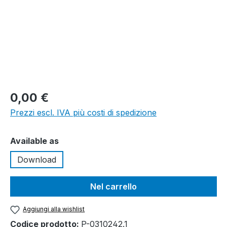
0,00 €
Prezzi escl. IVA più costi di spedizione
Seleziona
Available as
Download
Nel carrello
Aggiungi alla wishlist
Codice prodotto:
P-0310242.1