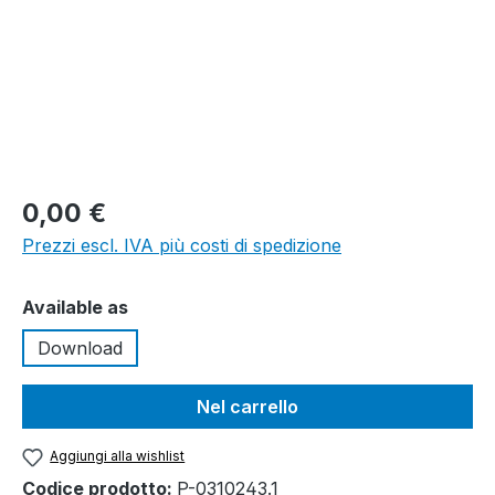
0,00 €
Prezzi escl. IVA più costi di spedizione
Seleziona
Available as
Download
Nel carrello
Aggiungi alla wishlist
Codice prodotto:
P-0310243.1