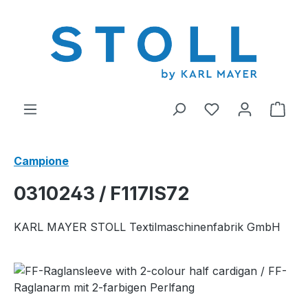
nuto principale
Hai 0 articoli nel
Il c
Campione
0310243 / F117IS72
KARL MAYER STOLL Textilmaschinenfabrik GmbH
Salta la galleria di immagini