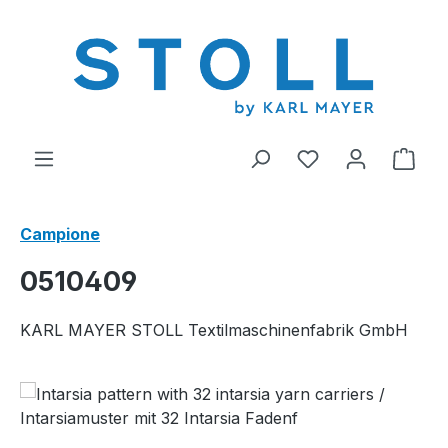
nuto principale
Hai 0 articoli nel
Il c
Campione
0510409
KARL MAYER STOLL Textilmaschinenfabrik GmbH
Salta la galleria di immagini