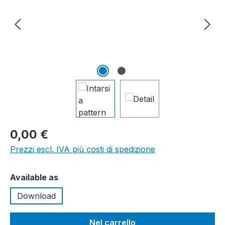
0,00 €
Prezzi escl. IVA più costi di spedizione
Seleziona
Available as
Download
Nel carrello