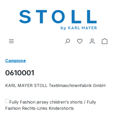
nuto principale
Hai 0 articoli nel
Il c
Campione
0610001
KARL MAYER STOLL Textilmaschinenfabrik GmbH
Salta la galleria di immagini