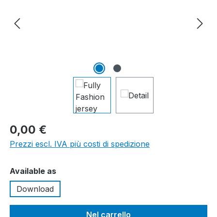
0,00 €
Prezzi escl. IVA più costi di spedizione
Seleziona
Available as
Download
Nel carrello