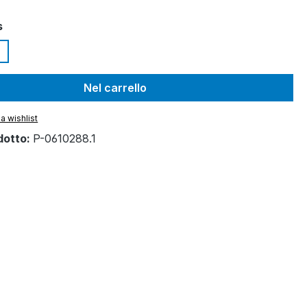
s
Nel carrello
a wishlist
dotto:
P-0610288.1