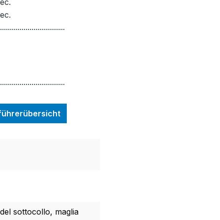
ec.
ec.
.................................
.................................
nführerübersicht
del sottocollo, maglia