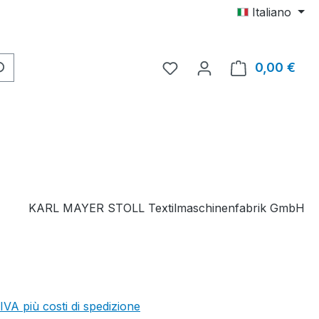
Italiano
Hai 0 articoli nella lista d
0,00 €
Il c
KARL MAYER STOLL Textilmaschinenfabrik GmbH
 IVA più costi di spedizione