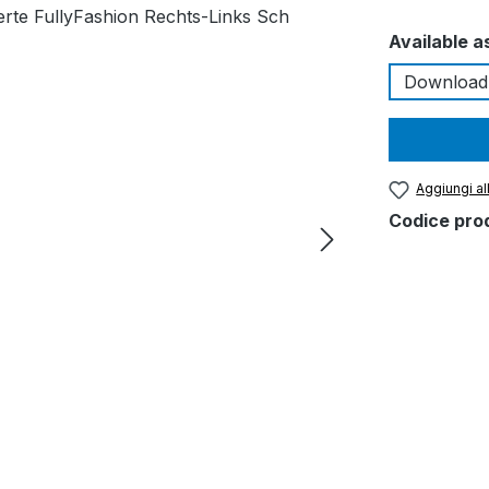
Seleziona
Available a
Download
Aggiungi all
Codice pro