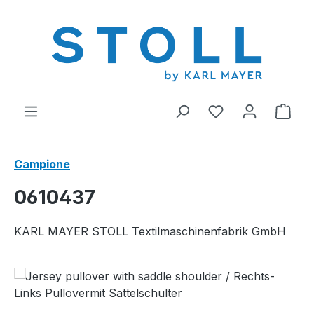
nuto principale
Hai 0 articoli nel
Il c
Campione
0610437
KARL MAYER STOLL Textilmaschinenfabrik GmbH
Salta la galleria di immagini