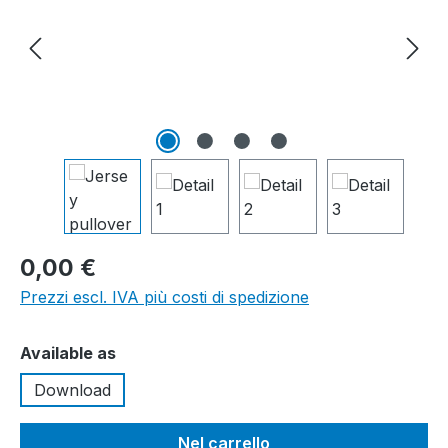
0,00 €
Prezzi escl. IVA più costi di spedizione
Seleziona
Available as
Download
Nel carrello