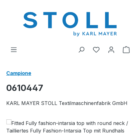
nuto principale
Hai 0 articoli nel
Il c
Campione
0610447
KARL MAYER STOLL Textilmaschinenfabrik GmbH
Salta la galleria di immagini