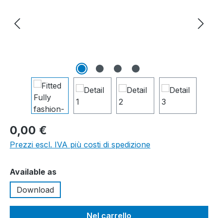
0,00 €
Prezzi escl. IVA più costi di spedizione
Seleziona
Available as
Download
Nel carrello