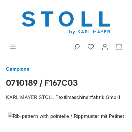
nuto principale
Hai 0 articoli nel
Il c
Campione
0710189 / F167C03
KARL MAYER STOLL Textilmaschinenfabrik GmbH
Salta la galleria di immagini