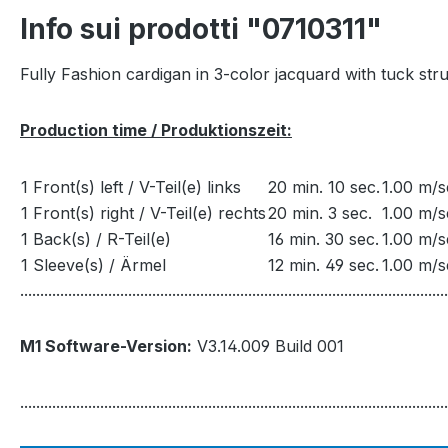
Info sui prodotti "0710311"
Fully Fashion cardigan in 3-color jacquard with tuck stru
Production time / Produktionszeit:
1 Front(s) left / V-Teil(e) links
20 min. 10 sec.
1.00 m/s
1 Front(s) right / V-Teil(e) rechts
20 min. 3 sec.
1.00 m/s
1 Back(s) / R-Teil(e)
16 min. 30 sec.
1.00 m/s
1 Sleeve(s) / Ärmel
12 min. 49 sec.
1.00 m/s
...........................................................................................................
M1 Software-Version:
V3.14.009 Build 001
...........................................................................................................