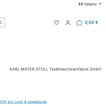
Italiano
Hai 0 articoli nella lista d
0,00 €
Il c
KARL MAYER STOLL Textilmaschinenfabrik GmbH
 IVA più costi di spedizione