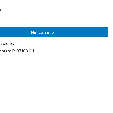
s
Nel carrello
a wishlist
dotto:
P-0710311.1