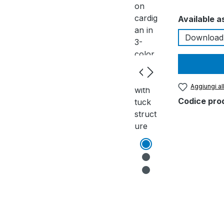
Seleziona
Available a
Download
Aggiungi all
Codice pro