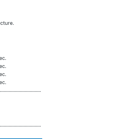
cture.
ec.
ec.
ec.
ec.
.................................
.................................