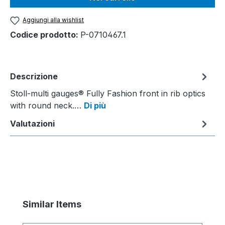
Aggiungi alla wishlist
Codice prodotto:
P-0710467.1
Descrizione
Stoll-multi gauges® Fully Fashion front in rib optics
with round neck.…
Di più
Valutazioni
Salta la galleria dei prodotti
Similar Items