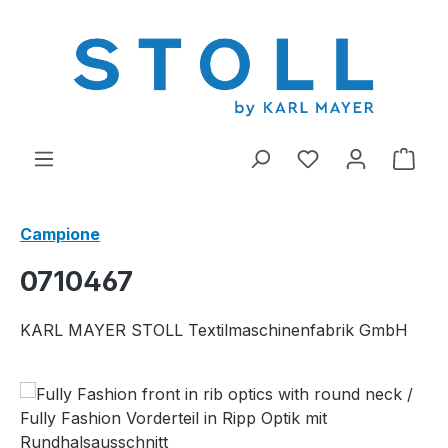
nuto principale
Hai 0 articoli nel
Il c
Campione
0710467
KARL MAYER STOLL Textilmaschinenfabrik GmbH
Salta la galleria di immagini