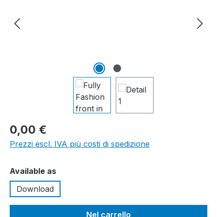
0,00 €
Prezzi escl. IVA più costi di spedizione
Seleziona
Available as
Download
Nel carrello