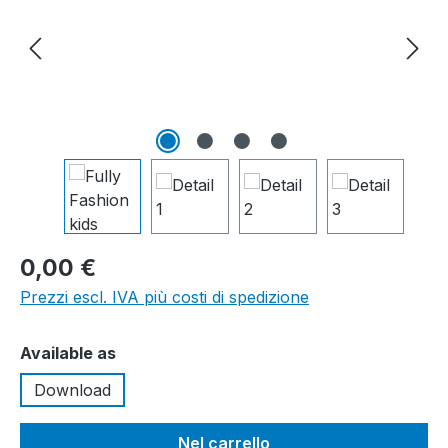
0,00 €
Prezzi escl. IVA più costi di spedizione
Seleziona
Available as
Download
Nel carrello