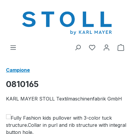
nuto principale
Hai 0 articoli nel
Il c
Campione
0810165
KARL MAYER STOLL Textilmaschinenfabrik GmbH
Salta la galleria di immagini