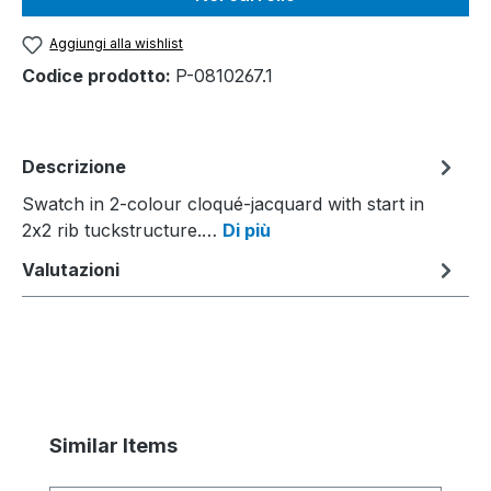
Aggiungi alla wishlist
Codice prodotto:
P-0810267.1
Descrizione
Swatch in 2-colour cloqué-jacquard with start in
2x2 rib tuckstructure.…
Di più
Valutazioni
Salta la galleria dei prodotti
Similar Items