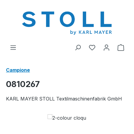
nuto principale
Hai 0 articoli nel
Il c
Campione
0810267
KARL MAYER STOLL Textilmaschinenfabrik GmbH
Salta la galleria di immagini