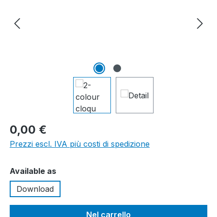
0,00 €
Prezzi escl. IVA più costi di spedizione
Seleziona
Available as
Download
Nel carrello