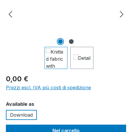
0,00 €
Prezzi escl. IVA più costi di spedizione
Seleziona
Available as
Download
Nel carrello