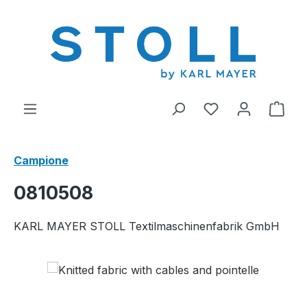
nuto principale
Hai 0 articoli nel
Il c
Campione
0810508
KARL MAYER STOLL Textilmaschinenfabrik GmbH
Salta la galleria di immagini