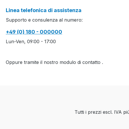
nötig (Stoll-
Linea telefonica di assistenza
Patent).Production time /
Supporto e consulenza al numero:
Produktionszeit:1
Front(s) / V-Teil(e) 31
+49 (0) 180 - 000000
min. 58 sec. 1.00
m/sec....................................
Lun-Ven, 09:00 - 17:00
................................................
................................................
.........M1plus Software-
Oppure tramite il nostro modulo di contatto
.
Version: V5.0.007 Build
004........................................
................................................
................................................
....Yarn quality and
carrier overview / Garn-
und
Tutti i prezzi escl. IVA p
Fadenführerübersicht