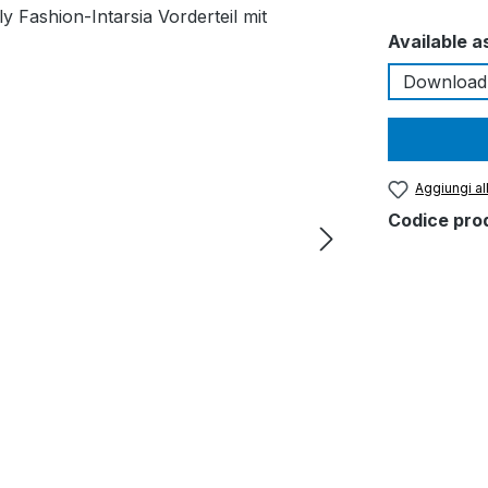
Seleziona
Available a
Download
Aggiungi all
Codice pro