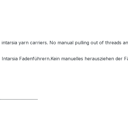
5 intarsia yarn carriers. No manual pulling out of threads a
15 Intarsia Fadenführern.Kein manuelles herausziehen der F
.................................