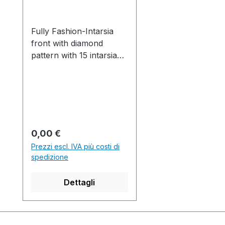
Fully Fashion-Intarsia
front with diamond
pattern with 15 intarsia
yarn carriers. Intarsia
connection with short
tuck. No manual pulling
outof threads and no
yarn knot needed (Stoll-
Patent). Fully Fashion-
Prezzo normale:
0,00 €
Intarsia Vorderteil mit
Prezzi escl. IVA più costi di
Rautenmuster mit 15
spedizione
Intarsia
Fadenführern.Intarsiabin
Dettagli
dung mit kurzem Fang.
Kein manuelles
herausziehen der Fäden
und keinGarnknoten