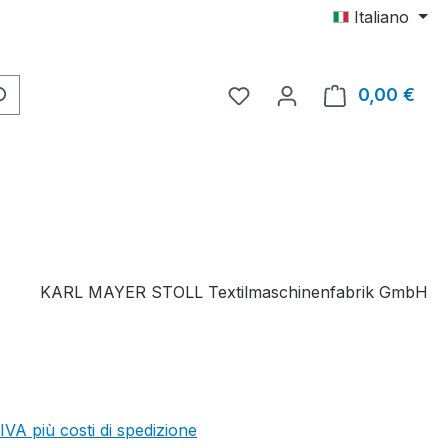
Italiano
Hai 0 articoli nella lista d
0,00 €
Il c
KARL MAYER STOLL Textilmaschinenfabrik GmbH
 IVA più costi di spedizione