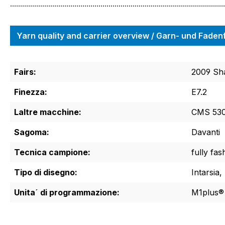
...........................................................................................................
Yarn quality and carrier overview / Garn- und Fade
Fairs:
2009 Sh
Finezza:
E7.2
Laltre macchine:
CMS 530
Sagoma:
Davanti
Tecnica campione:
fully fas
Tipo di disegno:
Intarsia,
Unita´ di programmazione:
M1plus®