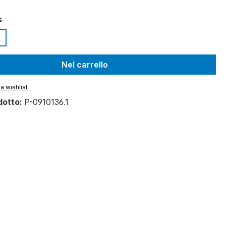
s
Nel carrello
a wishlist
dotto:
P-0910136.1