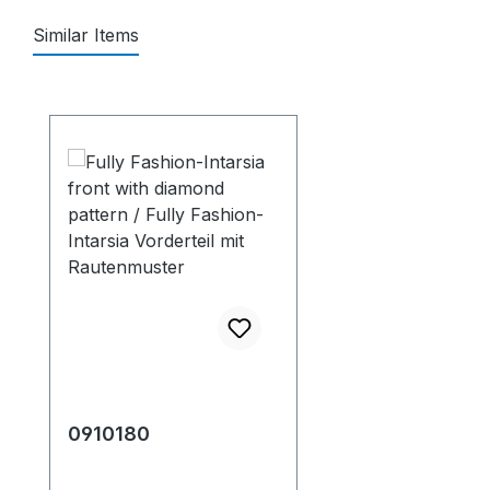
Similar Items
Salta la galleria dei prodotti
0910180