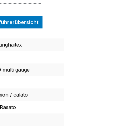
.................................
nführerübersicht
anghaitex
 multi gauge
hion / calato
 Rasato