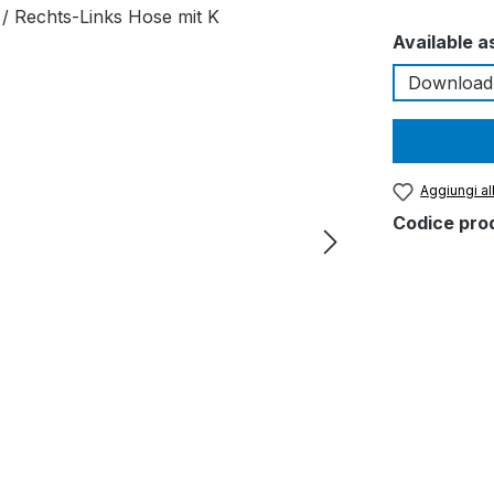
Seleziona
Available a
Download
Aggiungi all
Codice pro