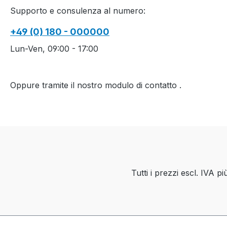
Supporto e consulenza al numero:
-..............................................
................................................
+49 (0) 180 - 000000
..............................................
Yarn quality and carrier
Lun-Ven, 09:00 - 17:00
overview / Garn- und
Fadenführerübersicht
Oppure tramite il nostro modulo di contatto
.
Tutti i prezzi escl. IVA p