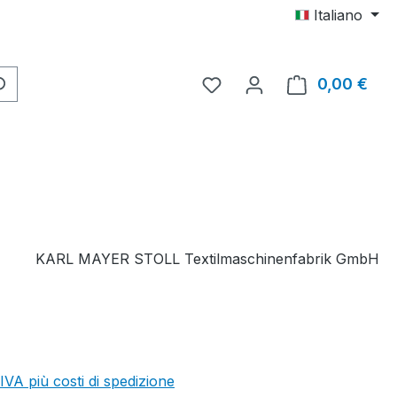
Italiano
Hai 0 articoli nella lista d
0,00 €
Il c
KARL MAYER STOLL Textilmaschinenfabrik GmbH
 IVA più costi di spedizione