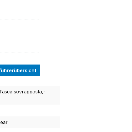
.................................
.................................
nführerübersicht
Tasca sovrapposta,-
wear