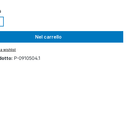
s
Nel carrello
a wishlist
dotto:
P-0910504.1