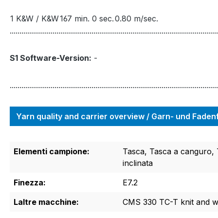
1 K&W / K&W
167 min. 0 sec.
0.80 m/sec.
...........................................................................................................
S1 Software-Version:
-
...........................................................................................................
Yarn quality and carrier overview / Garn- und Fade
Elementi campione:
Tasca, Tasca a canguro, 
inclinata
Finezza:
E7.2
Laltre macchine:
CMS 330 TC-T knit and 