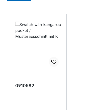
Salta la galleria dei prodotti
0910582