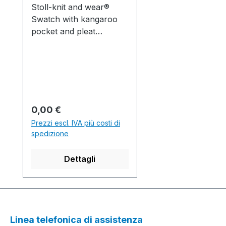
Stoll-knit and wear®
Swatch with kangaroo
pocket and pleat
formation by fair isle on
the 2x2 waistband.
*Original 0910504
Musterausschnitt mit
Kängurutasche und
Faltenbildung durch Fair
Prezzo normale:
0,00 €
Isle am 2x2
Prezzi escl. IVA più costi di
Bund.Production time /
spedizione
Produktionszeit:1 knitted
fabric(s) / Strickteil(e) 32
Dettagli
min. 0 sec. 0.80
m/sec....................................
................................................
................................................
.........S1 Software-
Linea telefonica di assistenza
Version: