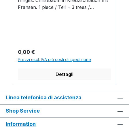
fringes. Christbaum in Kreuzschlauch mit
Fransen. 1 piece / Teil = 3 trees /
Bäumchen = 9 min.Production time /
Produktionszeit: 9 min. 0 sec. 0.80
m/sec.....................................................................
........................................................................S1
Software-Version:
-...............................................................................
Prezzo normale:
0,00 €
.............................................................Yarn
Prezzi escl. IVA più costi di spedizione
quality and carrier overview / Garn- und
Fadenführerübersicht
Dettagli
Linea telefonica di assistenza
Shop Service
Information