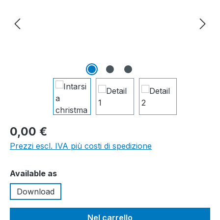
0,00 €
Prezzi escl. IVA più costi di spedizione
Seleziona
Available as
Download
Nel carrello