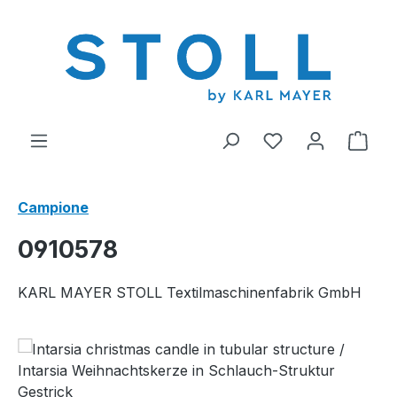
nuto principale
Hai 0 articoli nel
Il c
Campione
0910578
KARL MAYER STOLL Textilmaschinenfabrik GmbH
Salta la galleria di immagini