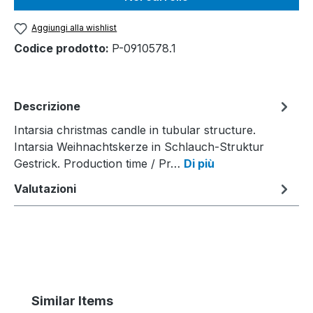
Aggiungi alla wishlist
Codice prodotto:
P-0910578.1
Descrizione
Intarsia christmas candle in tubular structure.
Intarsia Weihnachtskerze in Schlauch-Struktur
Gestrick. Production time / Pr…
Di più
Valutazioni
Salta la galleria dei prodotti
Similar Items