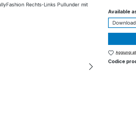
Seleziona
Available a
Download
Aggiungi all
Codice pro