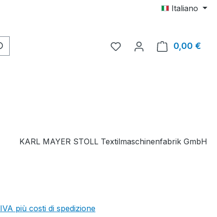
Italiano
Hai 0 articoli nella lista d
0,00 €
Il c
KARL MAYER STOLL Textilmaschinenfabrik GmbH
 IVA più costi di spedizione