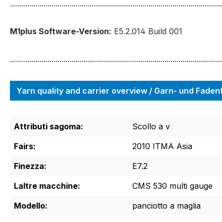
...........................................................................................................
M1plus Software-Version:
E5.2.014 Build 001
...........................................................................................................
Yarn quality and carrier overview / Garn- und Fade
Attributi sagoma:
Scollo a v
Fairs:
2010 ITMA Asia
Finezza:
E7.2
Laltre macchine:
CMS 530 multi gauge
Modello:
panciotto a maglia