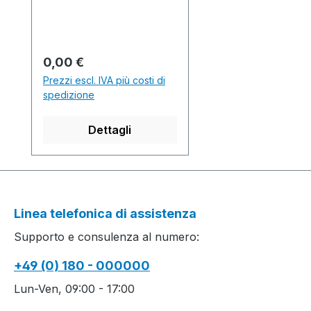
tubular trimmings.
Garment knitted in one
piece. Fully Fashion
Rechts-Links Pullunder
Prezzo normale:
0,00 €
mit französischer
Prezzi escl. IVA più costi di
Schulter und
spedizione
angestrickten
Schlauchblenden.
Dettagli
Pullunder in einem Teil
gestrickt. Production
time / Produktionszeit: 2
Body part(s) / Leibteil(e)
27 min. 27 sec. 1.00
Linea telefonica di assistenza
m/sec.
Supporto e consulenza al numero:
................................................
................................................
+49 (0) 180 - 000000
............................................
M1 Software-Version:
Lun-Ven, 09:00 - 17:00
E3.13.013 Build 001