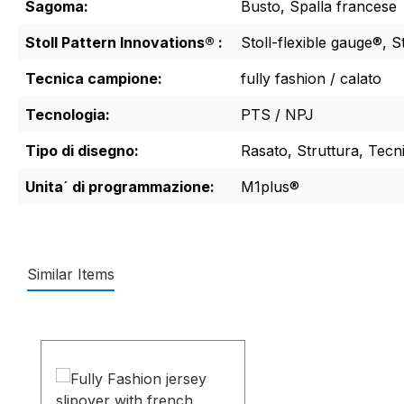
Sagoma:
Busto, Spalla francese
Stoll Pattern Innovations® :
Stoll-flexible gauge®, S
Tecnica campione:
fully fashion / calato
Tecnologia:
PTS / NPJ
Tipo di disegno:
Rasato, Struttura, Tecni
Unita´ di programmazione:
M1plus®
Similar Items
Salta la galleria dei prodotti