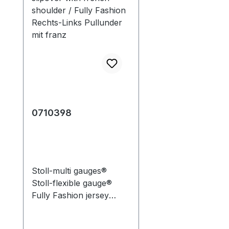
0710398
Stoll-multi gauges®
Stoll-flexible gauge®
Fully Fashion jersey
slipover with french
shoulder and knitted on