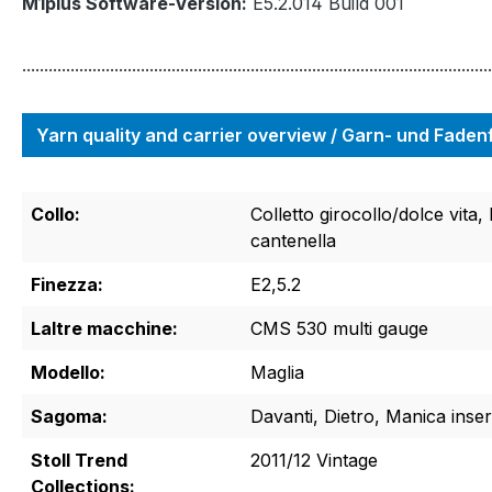
M1plus Software-Version:
E5.2.014 Build 001
...........................................................................................................
Yarn quality and carrier overview / Garn- und Fade
Collo:
Colletto girocollo/dolce vita
cantenella
Finezza:
E2,5.2
Laltre macchine:
CMS 530 multi gauge
Modello:
Maglia
Sagoma:
Davanti, Dietro, Manica inser
Stoll Trend
2011/12 Vintage
Collections: