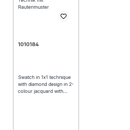
1010184
Swatch in 1x1 technique
with diamond design in 2-
colour jacquard with
transfer. *Original
1010169
Musterausschnitt in 1x1
Technik mit
Rautenmuster in 2-