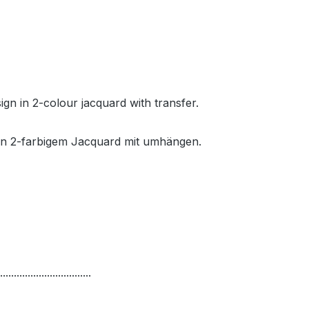
ign in 2-colour jacquard with transfer.
 in 2-farbigem Jacquard mit umhängen.
.................................