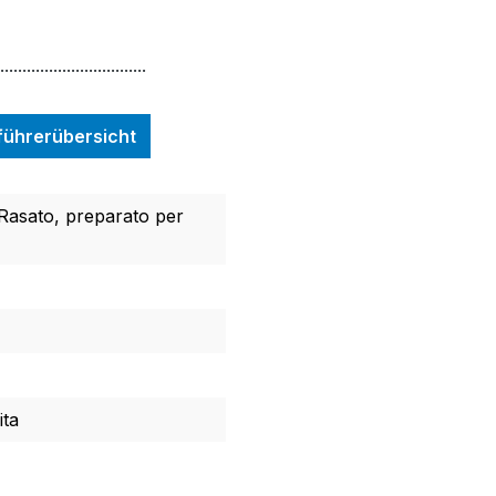
.................................
nführerübersicht
, Rasato, preparato per
ita