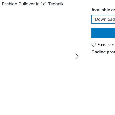
Seleziona
Available a
Download
Aggiungi all
Codice pro