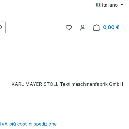
Italiano
Hai 0 articoli nella lista d
0,00 €
Il c
KARL MAYER STOLL Textilmaschinenfabrik GmbH
 IVA più costi di spedizione