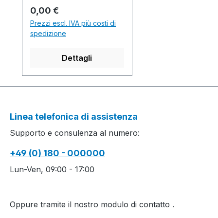
farbigem Jacquard mit
Prezzo normale:
0,00 €
umhängen.Production
Prezzi escl. IVA più costi di
time / Produktionszeit:1
spedizione
knitted fabric(s) /
Strickteil(e) 3 min. 40
Dettagli
sec. 0.70
m/sec....................................
................................................
................................................
.........M1plus Software-
Linea telefonica di assistenza
Version: E5.2.014 Build
Supporto e consulenza al numero:
001.........................................
................................................
+49 (0) 180 - 000000
................................................
...Yarn quality and carrier
Lun-Ven, 09:00 - 17:00
overview / Garn- und
Fadenführerübersicht
Oppure tramite il nostro modulo di contatto
.