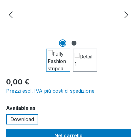
0,00 €
Prezzi escl. IVA più costi di spedizione
Seleziona
Available as
Download
Nel carrello