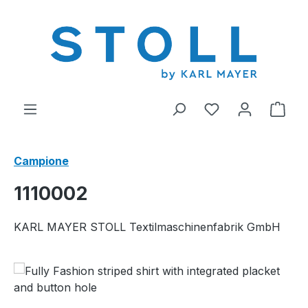
nuto principale
Hai 0 articoli nel
Il c
Campione
1110002
KARL MAYER STOLL Textilmaschinenfabrik GmbH
Salta la galleria di immagini