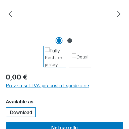
0,00 €
Prezzi escl. IVA più costi di spedizione
Seleziona
Available as
Download
Nel carrello