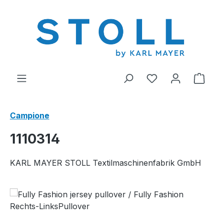
nuto principale
Hai 0 articoli nel
Il c
Campione
1110314
KARL MAYER STOLL Textilmaschinenfabrik GmbH
Salta la galleria di immagini