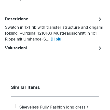
Descrizione
Swatch in 1x1 rib with transfer structure and origami
folding. *Original 1210103 Musterausschnitt in 1x1
Rippe mit Umhänge-S…
Di più
Valutazioni
Salta la galleria dei prodotti
Similar Items