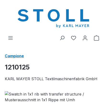
nuto principale
Hai 0 articoli nel
Il c
Campione
1210125
KARL MAYER STOLL Textilmaschinenfabrik GmbH
Salta la galleria di immagini