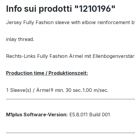
Info sui prodotti "1210196"
Jersey Fully Fashion sleeve with elbow reinforcement b
inlay thread.
Rechts-Links Fully Fashion Ärmel mit Ellenbogenverst
Production time / Produktionszeit:
1 Sleeve(s) / Ärmel
9 min. 30 sec.
1.00 m/sec.
...........................................................................................................
M1plus Software-Version:
E5.8.011 Build 001
...........................................................................................................