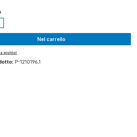
s
Nel carrello
a wishlist
dotto:
P-1210196.1