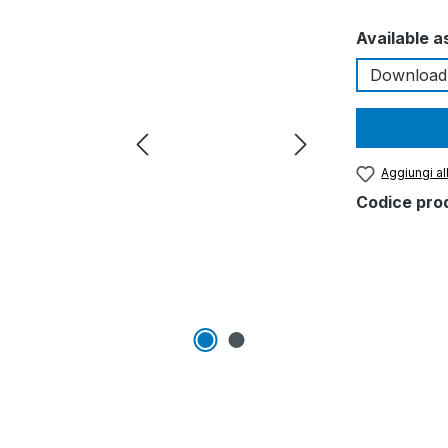
Seleziona
Available a
Download
Aggiungi all
Codice pro