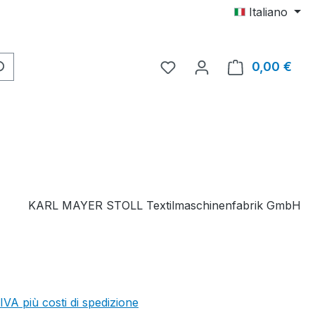
Italiano
Hai 0 articoli nella lista d
0,00 €
Il c
KARL MAYER STOLL Textilmaschinenfabrik GmbH
 IVA più costi di spedizione