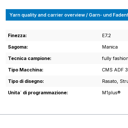
Yarn quality and carrier overview / Garn- und Fade
Finezza:
E7.2
Sagoma:
Manica
Tecnica campione:
fully fashio
Tipo Macchina:
CMS ADF 32
Tipo di disegno:
Rasato, Str
Unita´ di programmazione:
M1plus®