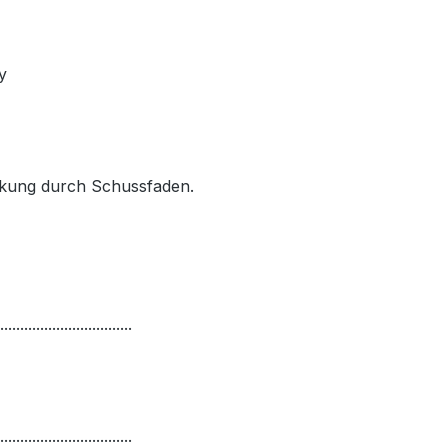
y
ärkung durch Schussfaden.
.................................
.................................