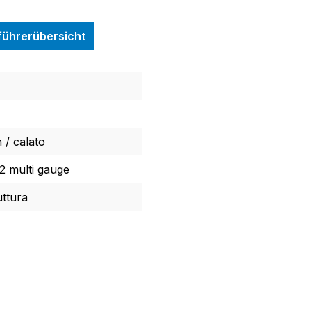
nführerübersicht
n / calato
 multi gauge
uttura