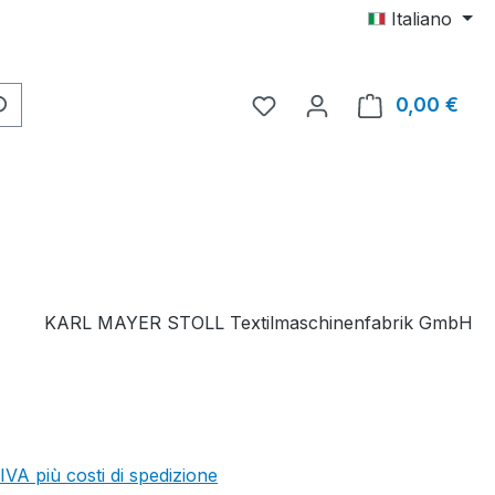
Italiano
Hai 0 articoli nella lista d
0,00 €
Il c
KARL MAYER STOLL Textilmaschinenfabrik GmbH
 IVA più costi di spedizione