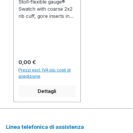
Stoll-flexible gauge®
Swatch with coarse 2x2
rib cuff, gore inserts in
2-colour float jacquard
transfer structure and
holding stitches.
*Original 1210166,
1310031
Musterausschnitt mit
Prezzo normale:
0,00 €
groben 2x2 Rippbund
Prezzi escl. IVA più costi di
und Spickel-Einsätze mit
spedizione
langgezogenen Maschen
in 2-farbiger
Dettagli
Flottjacquard-
Umhängestruktur.
Production time /
Produktionszeit: 1 knitted
fabric(s) / Strickteil(e) 8
Linea telefonica di assistenza
min. 14 sec. 1.00 m/sec.