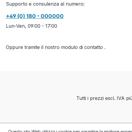
Supporto e consulenza al numero:
................................................
................................................
+49 (0) 180 - 000000
............................................
M1plus Software-
Lun-Ven, 09:00 - 17:00
Version: V5.8.016 Build
001
................................................
Oppure tramite il nostro modulo di contatto
.
................................................
............................................Y
arn quality and carrier
overview / Garn- und
Fadenführerübersicht
Tutti i prezzi escl. IVA p
Questo sito Web utilizza i cookie per garantire la migliore espe