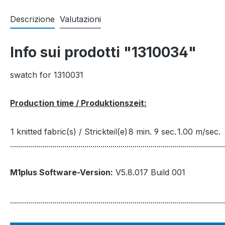
Descrizione
Valutazioni
Info sui prodotti "1310034"
swatch for 1310031
Production time / Produktionszeit:
1 knitted fabric(s) / Strickteil(e)
8 min. 9 sec.
1.00 m/sec.
...........................................................................................................
M1plus Software-Version:
V5.8.017 Build 001
...........................................................................................................