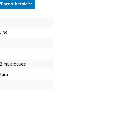
nführerübersicht
y 09
 multi gauge
ttura