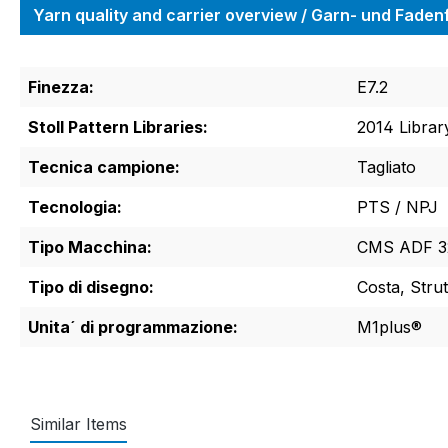
Yarn quality and carrier overview / Garn- und Fade
Finezza:
E7.2
Stoll Pattern Libraries:
2014 Librar
Tecnica campione:
Tagliato
Tecnologia:
PTS / NPJ
Tipo Macchina:
CMS ADF 32
Tipo di disegno:
Costa, Stru
Unita´ di programmazione:
M1plus®
Similar Items