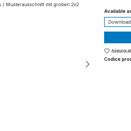
Seleziona
Available a
Download
Aggiungi all
Codice pro