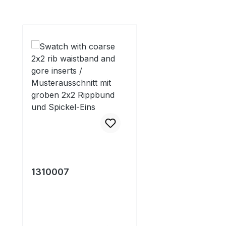
Salta la galleria dei prodotti
1310007