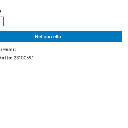
s
Nel carrello
a wishlist
dotto:
2310069.1