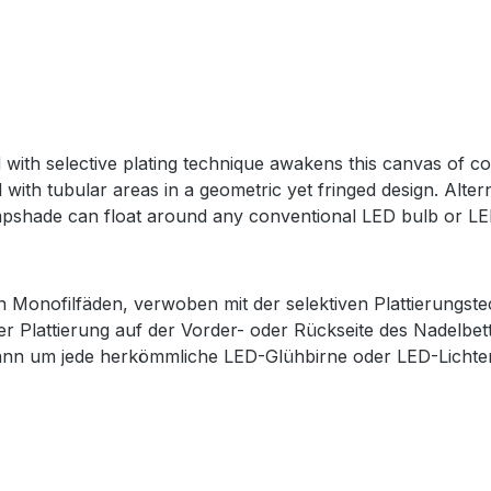
with selective plating technique awakens this canvas of con
with tubular areas in a geometric yet fringed design. Altern
pshade can float around any conventional LED bulb or LED l
n Monofilfäden, verwoben mit der selektiven Plattierungst
ter Plattierung auf der Vorder- oder Rückseite des Nadelbe
ann um jede herkömmliche LED-Glühbirne oder LED-Lichter