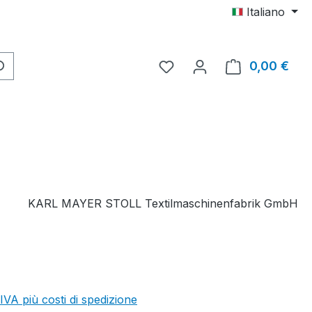
Italiano
Hai 0 articoli nella lista d
0,00 €
Il c
KARL MAYER STOLL Textilmaschinenfabrik GmbH
 IVA più costi di spedizione