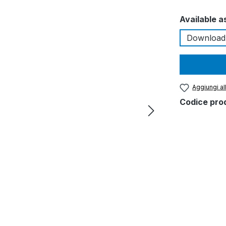
Seleziona
Available a
Download
Aggiungi all
Codice pro