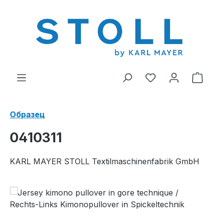
ному содержанию
У вас есть тов
В к
Образец
0410311
KARL MAYER STOLL Textilmaschinenfabrik GmbH
Пропустить галерею изображений