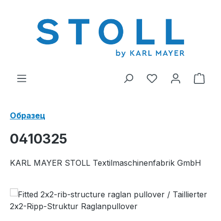
ному содержанию
У вас есть тов
В к
Образец
0410325
KARL MAYER STOLL Textilmaschinenfabrik GmbH
Пропустить галерею изображений