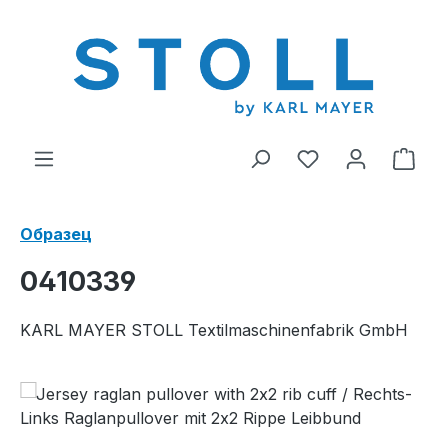
ному содержанию
У вас есть тов
В к
Образец
0410339
KARL MAYER STOLL Textilmaschinenfabrik GmbH
Пропустить галерею изображений