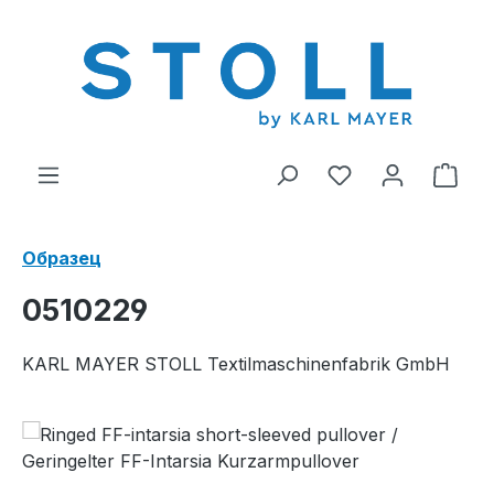
ному содержанию
У вас есть тов
В к
Образец
0510229
KARL MAYER STOLL Textilmaschinenfabrik GmbH
Пропустить галерею изображений