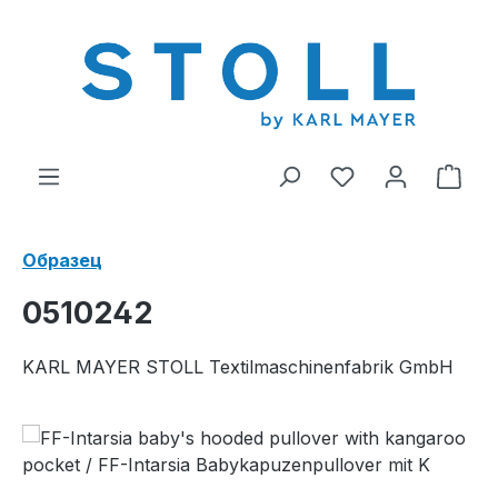
ному содержанию
У вас есть тов
В к
Образец
0510242
KARL MAYER STOLL Textilmaschinenfabrik GmbH
Пропустить галерею изображений