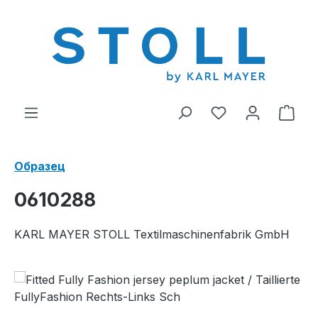
ному содержанию
У вас есть тов
В к
Образец
0610288
KARL MAYER STOLL Textilmaschinenfabrik GmbH
Пропустить галерею изображений