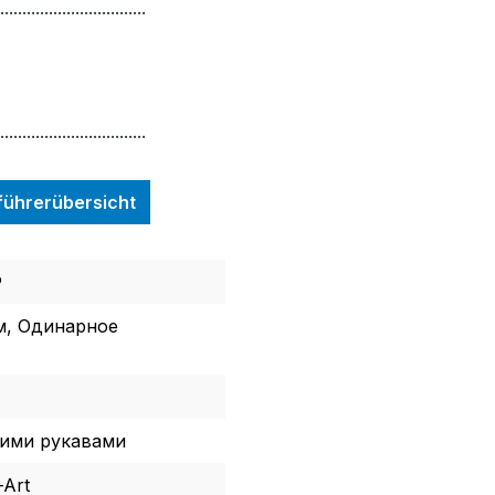
.................................
.................................
nführerübersicht
®
м, Одинарное
кими рукавами
-Art