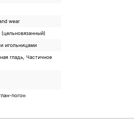
and wear
r® (цельновязанный)
и игольницами
ная гладь, Частичное
глан-погон