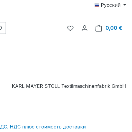
Русский
У вас есть товары из с
0,00 €
В к
KARL MAYER STOLL Textilmaschinenfabrik GmbH
НДС. НДС плюс стоимость доставки