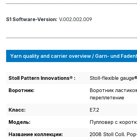
...........................................................................................................
S1 Software-Version:
V.002.002.009
...........................................................................................................
Yarn quality and carrier overview / Garn- und Fade
Stoll Pattern Innovations® :
Stoll-flexible gauge
Воротник:
Воротник ластико
переплетение
Класс:
E7.2
Модель:
Пулловер с корот
Название коллекции:
2008 Stoll Coll. Pop