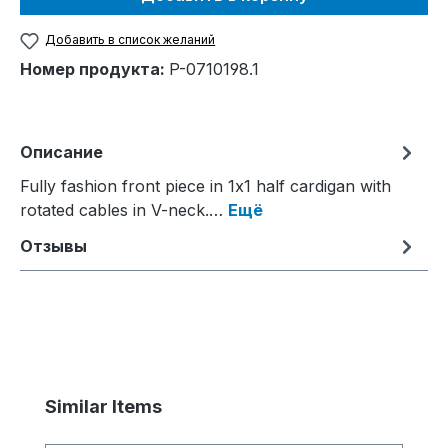
Добавить в список желаний
Номер продукта:
P-0710198.1
Описание
Fully fashion front piece in 1x1 half cardigan with
rotated cables in V-neck.…
Ещё
Отзывы
Пропустить галерею продуктов
Similar Items