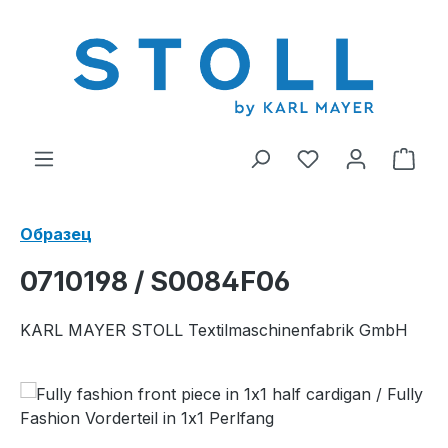
ному содержанию
У вас есть тов
В к
Образец
0710198 / S0084F06
KARL MAYER STOLL Textilmaschinenfabrik GmbH
Пропустить галерею изображений