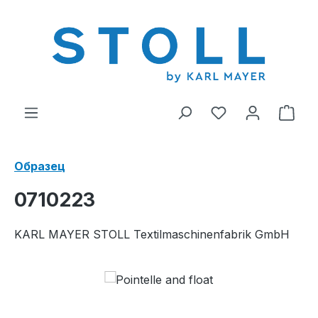
ному содержанию
У вас есть тов
В к
Образец
0710223
KARL MAYER STOLL Textilmaschinenfabrik GmbH
Пропустить галерею изображений