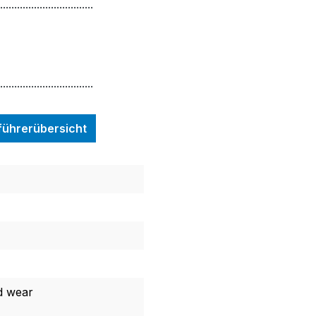
.................................
.................................
nführerübersicht
d wear