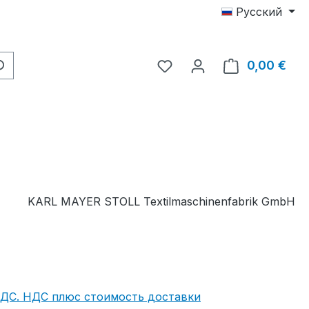
Русский
У вас есть товары из с
0,00 €
В к
KARL MAYER STOLL Textilmaschinenfabrik GmbH
НДС. НДС плюс стоимость доставки