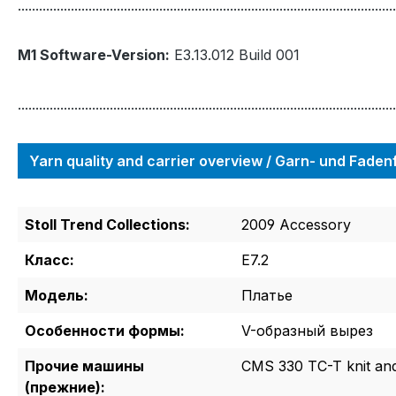
...........................................................................................................
M1 Software-Version:
E3.13.012 Build 001
...........................................................................................................
Yarn quality and carrier overview / Garn- und Fade
Stoll Trend Collections:
2009 Accessory
Класс:
E7.2
Модель:
Платье
Особенности формы:
V-образный вырез
Прочие машины
CMS 330 TC-T knit an
(прежние):