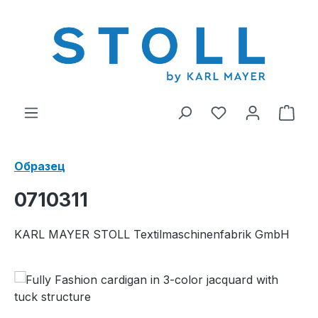
ному содержанию
У вас есть тов
В к
Образец
0710311
KARL MAYER STOLL Textilmaschinenfabrik GmbH
Пропустить галерею изображений