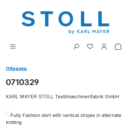
ному содержанию
У вас есть тов
В к
Образец
0710329
KARL MAYER STOLL Textilmaschinenfabrik GmbH
Пропустить галерею изображений