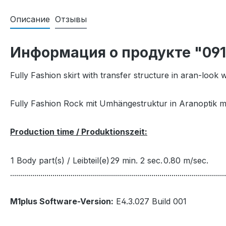
Описание
Отзывы
Информация о продукте "09
Fully Fashion skirt with transfer structure in aran-look
Fully Fashion Rock mit Umhängestruktur in Aranoptik 
Production time / Produktionszeit:
1 Body part(s) / Leibteil(e)
29 min. 2 sec.
0.80 m/sec.
...........................................................................................................
M1plus Software-Version:
E4.3.027 Build 001