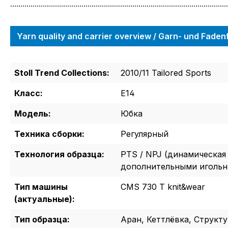
...........................................................................................................
Yarn quality and carrier overview / Garn- und Fade
Stoll Trend Collections:
2010/11 Tailored Sports
Класс:
E14
Модель:
Юбка
Техника сборки:
Регулярный
Технология образца:
PTS / NPJ (динамическая 
дополнительными иголь
Тип машины
CMS 730 T knit&wear
(актуальные):
Тип образца:
Аран, Кеттлёвка, Структ