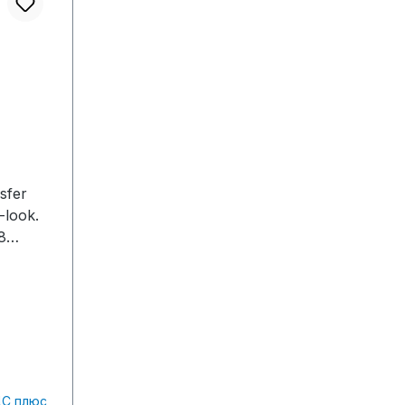
sfer
-look.
8
 in
ction
szeit:1
/
n. 14
ДС плюс