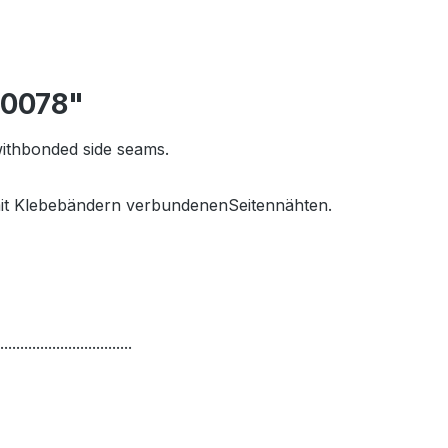
10078"
 withbonded side seams.
mit Klebebändern verbundenenSeitennähten.
.................................