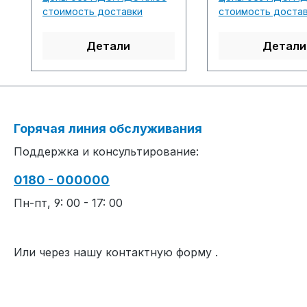
fabric(s) / Strickteil(e) 29
m/sec......................
стоимость доставки
стоимость доста
min. 2 sec. 0.80
................................
m/sec....................................
................................
Детали
Детали
................................................
.........M1plus So
................................................
Version: E4.3.027
.........M1plus Software-
001..........................
Version: E4.3.027 Build
................................
001.........................................
................................
Горячая линия обслуживания
................................................
...Yarn quality an
Поддержка и консультирование:
................................................
overview / Garn
...Yarn quality and carrier
Fadenführerüber
0180 - 000000
overview / Garn- und
Fadenführerübersicht
Пн-пт, 9: 00 - 17: 00
Или через нашу контактную форму
.