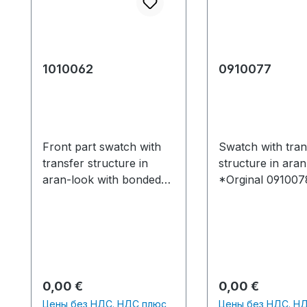
1010062
0910077
Front part swatch with
Swatch with tran
transfer structure in
structure in aran
aran-look with bonded
*Orginal 091007
side seams. Original No.
Musterteil mit
0910078 Fully Fashion
Umhängestruktur
skirt with transfer
Aranoptik. Produ
structure in aran-look
time / Produktion
with bonded side
knitted fabric(s) 
seams.Production time /
Strickteil(e) 8 mi
Обычная цена:
Обычная цена:
0,00 €
0,00 €
Produktionszeit:1 knitted
sec. 0.80
Цены без НДС. НДС плюс
Цены без НДС. Н