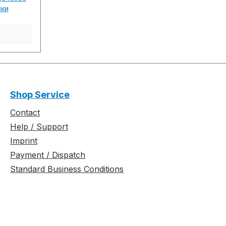
..............
вки
................
................
ftware-
 Build
...............
................
................
Shop Service
d carrier
- und
Contact
sicht
Help / Support
Imprint
Payment / Dispatch
Standard Business Conditions