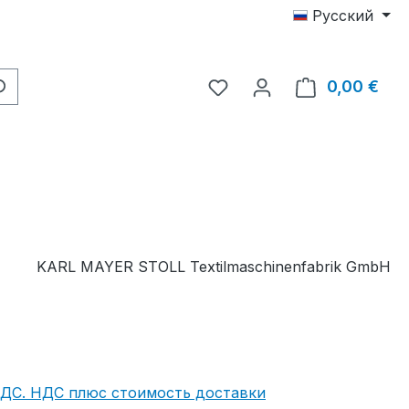
Русский
У вас есть товары из с
0,00 €
В к
KARL MAYER STOLL Textilmaschinenfabrik GmbH
НДС. НДС плюс стоимость доставки