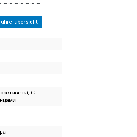
.................................
nführerübersicht
плотность), С
ницами
ура