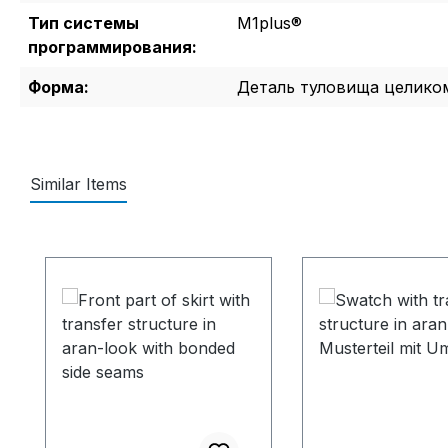
Тип системы
M1plus®
программирования:
Форма:
Деталь туловища целико
Similar Items
Пропустить галерею продуктов