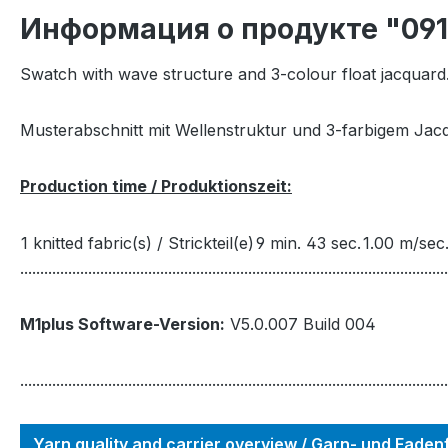
Информация о продукте "09
Swatch with wave structure and 3-colour float jacquard
Musterabschnitt mit Wellenstruktur und 3-farbigem Jacqu
Production time / Produktionszeit:
1 knitted fabric(s) / Strickteil(e)
9 min. 43 sec.
1.00 m/sec
...........................................................................................................
M1plus Software-Version:
V5.0.007 Build 004
...........................................................................................................
Yarn quality and carrier overview / Garn- und Fade