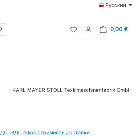
Русский
У вас есть товары из с
0,00 €
В к
KARL MAYER STOLL Textilmaschinenfabrik GmbH
НДС. НДС плюс стоимость доставки