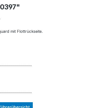
10397"
.
ard mit Flottrückseite.
.
.................................
.................................
nführerübersicht