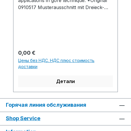
applications in gore technique. *Original
0910517 Musterausschnitt mit Dreieck-
Applikationen in
Spickeltechnik.Production time /
Produktionszeit:2 knitted fabric(s) /
Strickteil(e) 27 min. 0 sec. 0.80
m/sec.....................................................................
........................................................................S1
Обычная цена:
0,00 €
Software-Version:
Цены без НДС. НДС плюс стоимость
-...............................................................................
доставки
.............................................................Yarn
quality and carrier overview / Garn- und
Детали
Fadenführerübersicht
Горячая линия обслуживания
Shop Service