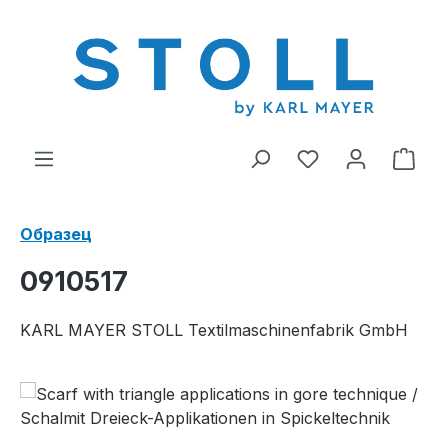
ному содержанию
У вас есть тов
В к
Образец
0910517
KARL MAYER STOLL Textilmaschinenfabrik GmbH
Пропустить галерею изображений