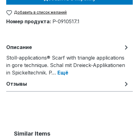
Добавить в список желаний
Номер продукта:
P-0910517.1
Описание
Stoll-applications® Scarf with triangle applications
in gore technique. Schal mit Dreieck-Applikationen
in Spickeltechnik. P…
Ещё
Отзывы
Пропустить галерею продуктов
Similar Items