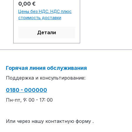
ction time /
Обычная цена:
0,00 €
Produktionszeit:1 knitted
Цены без НДС. НДС плюс
fabric(s) / Strickteil(e) 6
стоимость доставки
min. 0 sec. 0.80
m/sec....................................
Детали
................................................
................................................
.........S1 Software-
Version:
V.002.006.000....................
Горячая линия обслуживания
................................................
Поддержка и консультирование:
................................................
........................Yarn quality
0180 - 000000
and carrier overview
/ Garn- und
Пн-пт, 9: 00 - 17: 00
Fadenführerübersicht
Или через нашу контактную форму
.