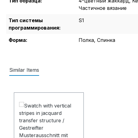
Тип образца:
4-цветный жаккард, Ке
Частичное вязание
Тип системы
S1
программирования:
Форма:
Полка, Спинка
Similar Items
Пропустить галерею продуктов