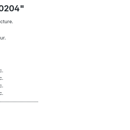
10204"
ucture.
ur.
c.
c.
c.
c.
.................................