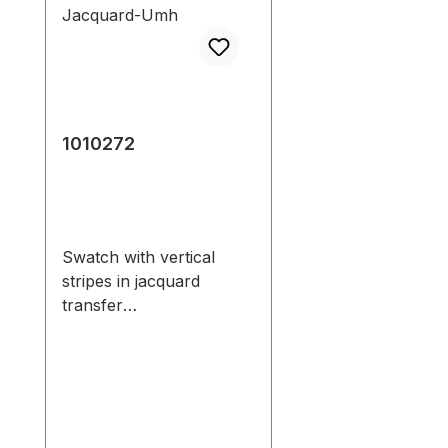
1010272
Swatch with vertical
stripes in jacquard
transfer
structure.*Original
1010204 Gestreifter
Musterausschnitt mit
Jacquard-
Umhängestruktur.Produ