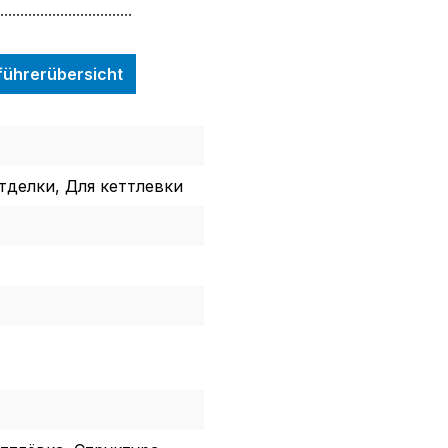
.................................
nführerübersicht
тделки, Для кеттлевки