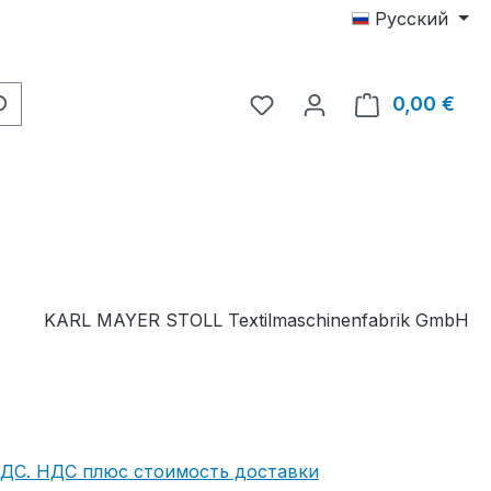
Русский
У вас есть товары из с
0,00 €
В к
KARL MAYER STOLL Textilmaschinenfabrik GmbH
НДС. НДС плюс стоимость доставки