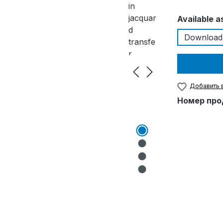
Выберите
Available a
Download
Добавить 
Номер про