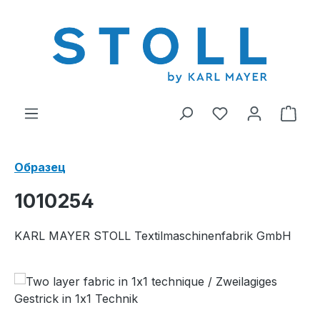
ному содержанию
У вас есть тов
В к
Образец
1010254
KARL MAYER STOLL Textilmaschinenfabrik GmbH
Пропустить галерею изображений