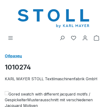
ному содержанию
У вас есть тов
В к
Образец
1010274
KARL MAYER STOLL Textilmaschinenfabrik GmbH
Пропустить галерею изображений