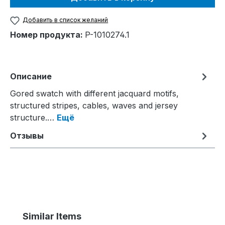
Добавить в список желаний
Номер продукта:
P-1010274.1
Описание
Gored swatch with different jacquard motifs,
structured stripes, cables, waves and jersey
structure.…
Ещё
Отзывы
Пропустить галерею продуктов
Similar Items